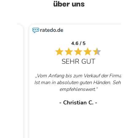
über uns
4.6 / 5
SEHR GUT
d
„Vom Anfang bis zum Verkauf der Firma
„D
Ist man in absoluten guten Händen. Sehr
G
e,
empfehlenswert.“
un
onst
dur
- Christian C. -
mit
se
ch
 so
cher